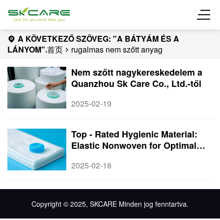
A KÖVETKEZŐ SZÖVEG: "A BÁTYÁM ÉS A
LÁNYOM".
首页
rugalmas nem szőtt anyag
Nem szőtt nagykereskedelem a
Quanzhou Sk Care Co., Ltd.-től
2025-02-19
Top - Rated Hygienic Material:
Elastic Nonwoven for Optimal
Performance
2025-02-18
Copyright © 2025, SKCARE Minden jog fenntartva.