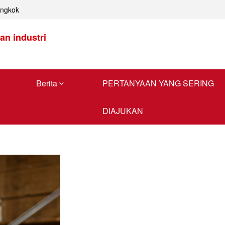
ongkok
n industri
Berita
PERTANYAAN YANG SERING
DIAJUKAN