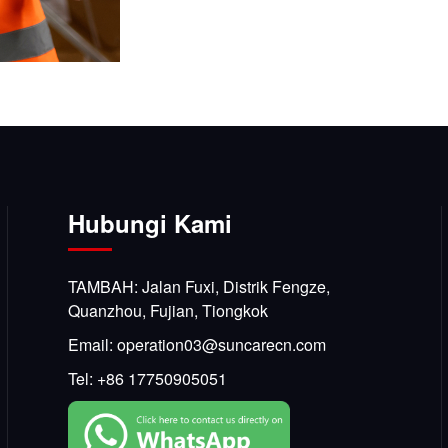
Hubungi Kami
TAMBAH: Jalan Fuxi, Distrik Fengze,
Quanzhou, Fujian, Tiongkok
Email:
operation03@suncarecn.com
Tel:
+86 17750905051