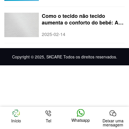
Como o tecido não tecido
aumenta o conforto do bebé: A
inovação em suavidade da
2025-02-14
Quanzhou SK Care
Copyright © 2025, SKCARE Todos os direitos reservados.
Whatsapp
Início
Tel
Deixar uma
mensagem